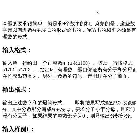
3
本题的要求很简单，就是求
个数字的和。麻烦的是，这些数
N
字是以有理数
的形式给出的，你输出的和也必须是有
分子/分母
理数的形式。
输入格式：
输入第一行给出一个正整数
（
≤
\le
≤
100）。随后一行按格式
N
给出
个有理数。题目保证所有分子和分母都
a1/b1 a2/b2 ...
N
在长整型范围内。另外，负数的符号一定出现在分子前面。
输出格式：
输出上述数字和的最简形式 —— 即将结果写成
整数部分 分数部
，其中分数部分写成
，要求分子小于分母，且它们
分
分子/分母
没有公因子。如果结果的整数部分为0，则只输出分数部分。
输入样例1：