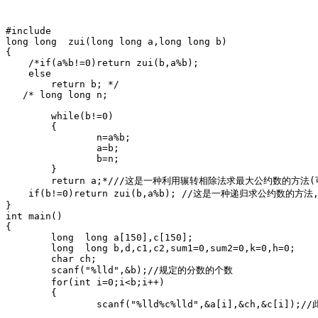
#include

long long  zui(long long a,long long b)

{

    /*if(a%b!=0)return zui(b,a%b);

    else 

        return b; */

   /* long long n;

	while(b!=0)

	{

		n=a%b;

		a=b;

		b=n;

	}

	return a;*///这是一种利用辗转相除法求最大公约数的方法(可用) 

    if(b!=0)return zui(b,a%b); //这是一种递归求公约数
}

int main()

{

	long  long a[150],c[150];

	long  long b,d,c1,c2,sum1=0,sum2=0,k=0,h=0;

	char ch;

	scanf("%lld",&b);//规定的分数的个数 

	for(int i=0;i<b;i++)

	{

		scanf("%lld%c%lld",&a[i],&ch,&c[i]);//此处也可写为scanf("%lld/%lld",&a[i],&c[i]); 
