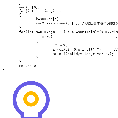
	}

	sum2=c[0];

	for(int i=1;i<b;i++)

	{

		k=sum2*c[i];

		sum2=k/zui(sum2,c[i]);//此处是求各个分数的公分母，为了不使值超出long long的范围，每两项求一下最小公倍数；---北冥注释 

	}

	for(int m=0;m<b;m++) { sum1=sum1+a[m]*(sum2/c[m]);//求各个分子的和;(sum2/c[m])必须加括号因为如果先算a[m]*sum2会导致数可能超出 } // long long 的范围; 当然也可写成sum2/c[m]*a[m]的形式，此处只是提醒一下 d=zui(sum1,sum2); // 这个细节，因为这个坑很难发现---北冥注释QQ80374779 c1=sum1/d; c2=sum2/d; if(c1%c2==0)printf("%lld",c1/c2);//因为如果有整数部分时负号总是出现在整数部分，所以此处不必考虑负号的有无 if(c1%c2!=0) { if(c1/c2!=0)printf("%lld ",c1/c2); if(c2>=0)printf("%lld/%lld",c1%c2,c2);//如果分子中没有负数 

		if(c2<0)                              //如果分子中有负数,把负数变为正数 

		{                                     

			c2=-c2;                           

			if(c1/c2==0)printf("-");     //如果此分母没有整数部分，那么此时负号必须移动到分子前面； 

			printf("%lld/%lld",c1%c2,c2); 

		}	

	}

	return 0;
