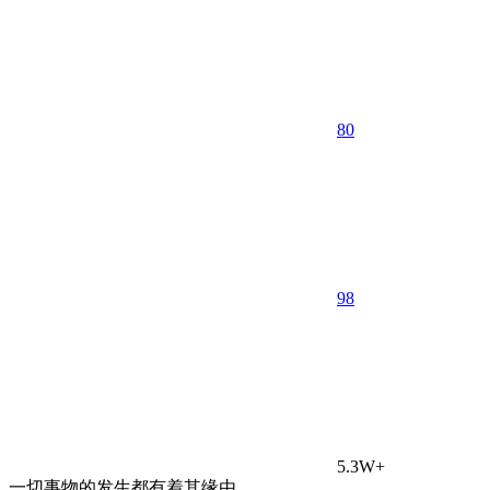
80
9
8
5.3W+
一切事物的发生都有着其缘由。